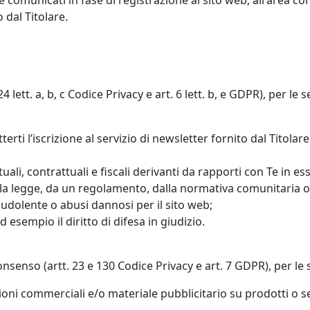
 comunicati in fase di registrazione al sito web, all'area conta
 dal Titolare.
lett. a, b, c Codice Privacy e art. 6 lett. b, e GDPR), per le s
erti l’iscrizione al servizio di newsletter fornito dal Titolar
ali, contrattuali e fiscali derivanti da rapporti con Te in es
lla legge, da un regolamento, dalla normativa comunitaria o 
audolente o abusi dannosi per il sito web;
 ad esempio il diritto di difesa in giudizio.
nsenso (artt. 23 e 130 Codice Privacy e art. 7 GDPR), per le 
oni commerciali e/o materiale pubblicitario su prodotti o ser