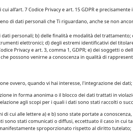
di cui all’art. 7 Codice Privacy e art. 15 GDPR e precisamente i d
eno di dati personali che Ti riguardano, anche se non ancora
i dati personali; b) delle finalità e modalità del trattamento; 
trumenti elettronici; d) degli estremi identificativi del titol
odice Privacy e art. 3, comma 1, GDPR; e) dei soggetti o delle
he possono venirne a conoscenza in qualità di rappresentan
ione ovvero, quando vi hai interesse, l'integrazione dei dati;
ione in forma anonima o il blocco dei dati trattati in violaz
lazione agli scopi per i quali i dati sono stati raccolti o suc
i di cui alle lettere a) e b) sono state portate a conoscenza
ati sono stati comunicati o diffusi, eccettuato il caso in cui
nifestamente sproporzionato rispetto al diritto tutelato;