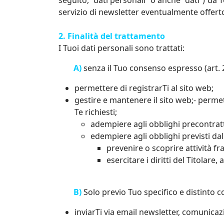
seguito, “dati personali” o anche “dati”) da Te
servizio di newsletter eventualmente offerto
2. Finalità del trattamento
I Tuoi dati personali sono trattati:
A)
senza il Tuo consenso espresso (art. 24 
permettere di registrarTi al sito web;
gestire e mantenere il sito web;- permett
Te richiesti;
adempiere agli obblighi precontrattu
edempiere agli obblighi previsti da
prevenire o scoprire attività fr
esercitare i diritti del Titolare,
B)
Solo previo Tuo specifico e distinto co
inviarTi via email newsletter, comunicazi