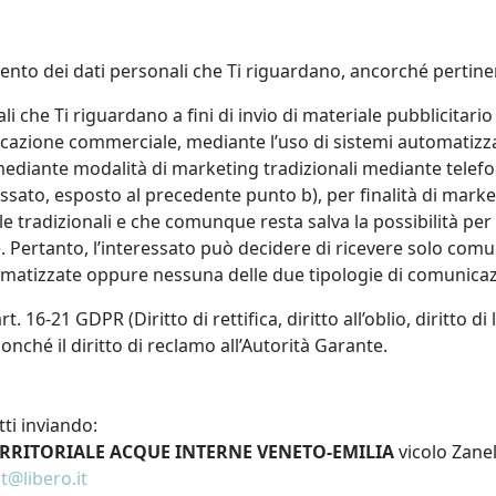
mento dei dati personali che Ti riguardano, ancorché pertinen
i che Ti riguardano a fini di invio di materiale pubblicitari
cazione commerciale, mediante l’uso di sistemi automatizzat
diante modalità di marketing tradizionali mediante telefono
ressato, esposto al precedente punto b), per finalità di mar
 tradizionali e che comunque resta salva la possibilità per l’i
. Pertanto, l’interessato può decidere di ricevere solo comu
matizzate oppure nessuna delle due tipologie di comunicaz
 art. 16-21 GDPR (Diritto di rettifica, diritto all’oblio, diritto 
nonché il diritto di reclamo all’Autorità Garante.
tti inviando:
RRITORIALE ACQUE INTERNE VENETO-EMILIA
vicolo Zanel
t@libero.it