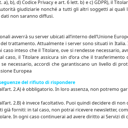
), b), d) Codice Privacy e art. 6 lett. b) e c) GDPR), il Titol
, Autorità giudiziarie nonché a tutti gli altri soggetti ai qua
i dati non saranno diffusi.
nali avverrà su server ubicati all’interno dell’Unione Europe
el trattamento. Attualmente i server sono situati in Italia.
i caso inteso che il Titolare, ove si rendesse necessario, av
l caso, il Titolare assicura sin d’ora che il trasferimento 
o, se necessario, accordi che garantiscano un livello di p
issione Europea
seguenze del rifiuto di rispondere
 all’art. 2.A) è obbligatorio. In loro assenza, non potremo gara
i all’art. 2.B) è invece facoltativo. Puoi quindi decidere di no
ti già forniti: in tal caso, non potrai ricevere newsletter, 
tolare. In ogni caso continuerai ad avere diritto ai Servizi di cui