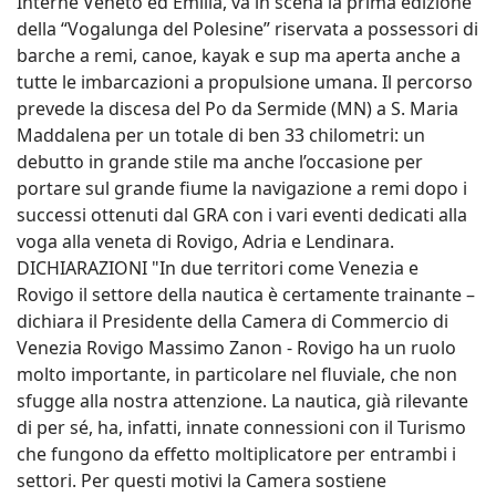
Interne Veneto ed Emilia, va in scena la prima edizione
della “Vogalunga del Polesine” riservata a possessori di
barche a remi, canoe, kayak e sup ma aperta anche a
tutte le imbarcazioni a propulsione umana. Il percorso
prevede la discesa del Po da Sermide (MN) a S. Maria
Maddalena per un totale di ben 33 chilometri: un
debutto in grande stile ma anche l’occasione per
portare sul grande fiume la navigazione a remi dopo i
successi ottenuti dal GRA con i vari eventi dedicati alla
voga alla veneta di Rovigo, Adria e Lendinara.
DICHIARAZIONI "In due territori come Venezia e
Rovigo il settore della nautica è certamente trainante –
dichiara il Presidente della Camera di Commercio di
Venezia Rovigo Massimo Zanon - Rovigo ha un ruolo
molto importante, in particolare nel fluviale, che non
sfugge alla nostra attenzione. La nautica, già rilevante
di per sé, ha, infatti, innate connessioni con il Turismo
che fungono da effetto moltiplicatore per entrambi i
settori. Per questi motivi la Camera sostiene