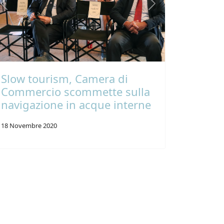
Previous
Next
Slow tourism, Camera di
Commercio scommette sulla
navigazione in acque interne
18 Novembre 2020