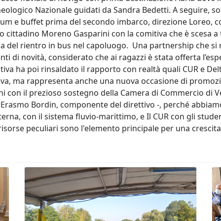
ologico Nazionale guidati da Sandra Bedetti. A seguire, so
um e buffet prima del secondo imbarco, direzione Loreo, c
primo cittadino Moreno Gasparini con la comitiva che è scesa a
a del rientro in bus nel capoluogo. Una partnership che si 
 di novità, considerato che ai ragazzi è stata offerta l’espe
tiva ha poi rinsaldato il rapporto con realtà quali CUR e De
va, ma rappresenta anche una nuova occasione di promozione 
 anni con il prezioso sostegno della Camera di Commercio di
rasmo Bordin, componente del direttivo -, perché abbiamo
erna, con il sistema fluvio-marittimo, e Il CUR con gli stud
risorse peculiari sono l'elemento principale per una crescita
ext