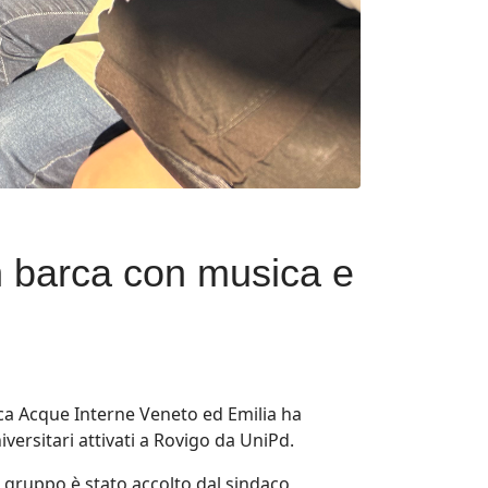
n barca con musica e
ica Acque Interne Veneto ed Emilia ha
versitari attivati a Rovigo da UniPd.
il gruppo è stato accolto dal sindaco