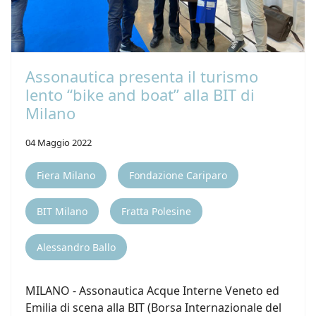
Assonautica presenta il turismo
lento “bike and boat” alla BIT di
Milano
04 Maggio 2022
Fiera Milano
Fondazione Cariparo
BIT Milano
Fratta Polesine
Alessandro Ballo
MILANO - Assonautica Acque Interne Veneto ed
Emilia di scena alla BIT (Borsa Internazionale del